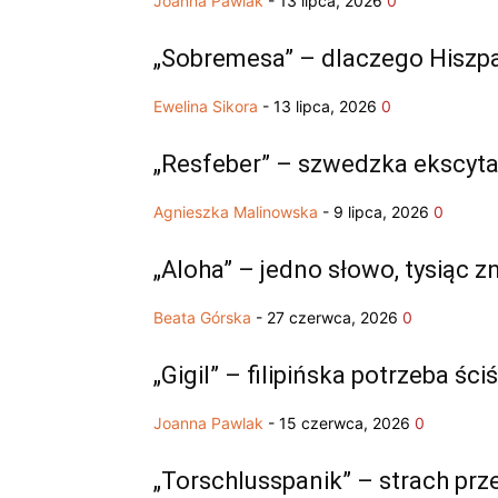
Joanna Pawlak
-
13 lipca, 2026
0
„Sobremesa” – dlaczego Hiszpan
Ewelina Sikora
-
13 lipca, 2026
0
„Resfeber” – szwedzka ekscyta
Agnieszka Malinowska
-
9 lipca, 2026
0
„Aloha” – jedno słowo, tysiąc 
Beata Górska
-
27 czerwca, 2026
0
„Gigil” – filipińska potrzeba ś
Joanna Pawlak
-
15 czerwca, 2026
0
„Torschlusspanik” – strach pr