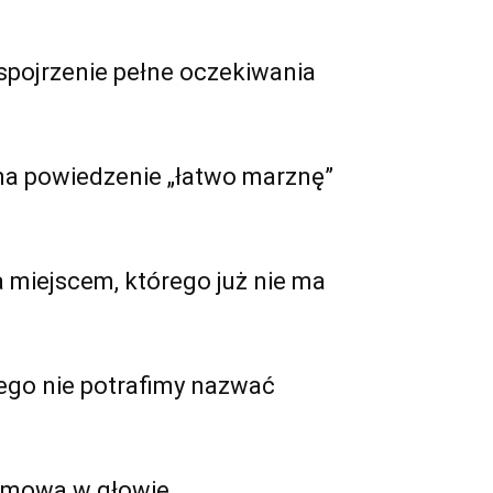
spojrzenie pełne oczekiwania
 na powiedzenie „łatwo marznę”
a miejscem, którego już nie ma
zego nie potrafimy nazwać
zmowa w głowie