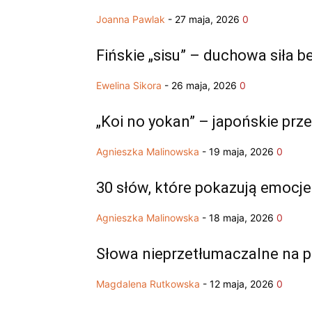
Joanna Pawlak
-
27 maja, 2026
0
Fińskie „sisu” – duchowa siła 
Ewelina Sikora
-
26 maja, 2026
0
„Koi no yokan” – japońskie prze
Agnieszka Malinowska
-
19 maja, 2026
0
30 słów, które pokazują emocje l
Agnieszka Malinowska
-
18 maja, 2026
0
Słowa nieprzetłumaczalne na p
Magdalena Rutkowska
-
12 maja, 2026
0