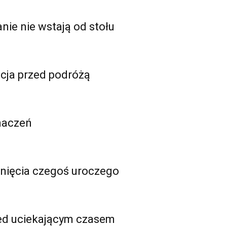
ie nie wstają od stołu
cja przed podróżą
znaczeń
ciśnięcia czegoś uroczego
zed uciekającym czasem