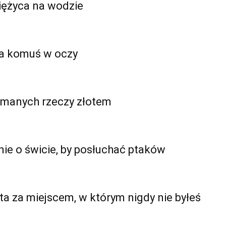
iężyca na wodzie
ia komuś w oczy
łamanych rzeczy złotem
ie o świcie, by posłuchać ptaków
a za miejscem, w którym nigdy nie byłeś