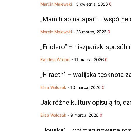
Marcin Majewski
-
3 kwietnia, 2026
0
„Mamihlapinatapai” – wspólne 
Marcin Majewski
-
28 marca, 2026
0
„Friolero” – hiszpański sposób
Karolina Wróbel
-
11 marca, 2026
0
„Hiraeth” – walijska tęsknota z
Eliza Walczak
-
10 marca, 2026
0
Jak różne kultury opisują to, c
Eliza Walczak
-
9 marca, 2026
0
„Jouska” – wyimaginowana ro