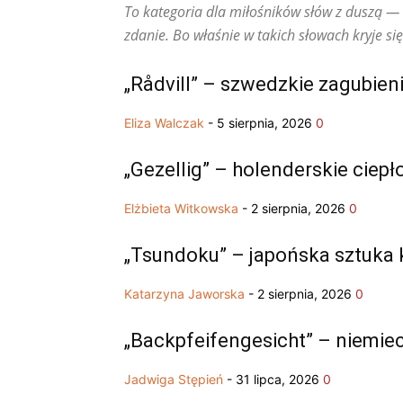
To kategoria dla miłośników słów z duszą — t
zdanie. Bo właśnie w takich słowach kryje s
„Rådvill” – szwedzkie zagubien
Eliza Walczak
-
5 sierpnia, 2026
0
„Gezellig” – holenderskie ciepł
Elżbieta Witkowska
-
2 sierpnia, 2026
0
„Tsundoku” – japońska sztuka k
Katarzyna Jaworska
-
2 sierpnia, 2026
0
„Backpfeifengesicht” – niemiec
Jadwiga Stępień
-
31 lipca, 2026
0