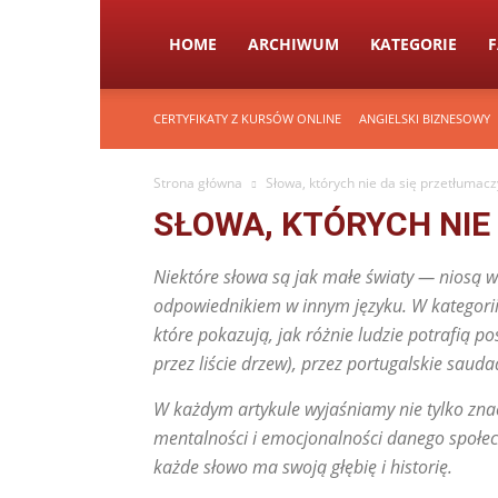
HOME
ARCHIWUM
KATEGORIE
CERTYFIKATY Z KURSÓW ONLINE
ANGIELSKI BIZNESOWY
Strona główna
Słowa, których nie da się przetłumacz
SŁOWA, KTÓRYCH NIE
Niektóre słowa są jak małe światy — niosą w
odpowiednikiem w innym języku. W kategorii 
które pokazują, jak różnie ludzie potrafią p
przez liście drzew), przez portugalskie sauda
W każdym artykule wyjaśniamy nie tylko zna
mentalności i emocjonalności danego społecz
każde słowo ma swoją głębię i historię.