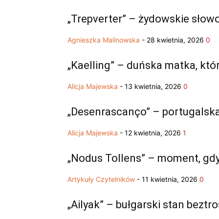
„Trepverter” – żydowskie słowo
Agnieszka Malinowska
-
28 kwietnia, 2026
0
„Kaelling” – duńska matka, któ
Alicja Majewska
-
13 kwietnia, 2026
0
„Desenrascanço” – portugalska
Alicja Majewska
-
12 kwietnia, 2026
1
„Nodus Tollens” – moment, gdy 
Artykuły Czytelników
-
11 kwietnia, 2026
0
„Ailyak” – bułgarski stan beztr