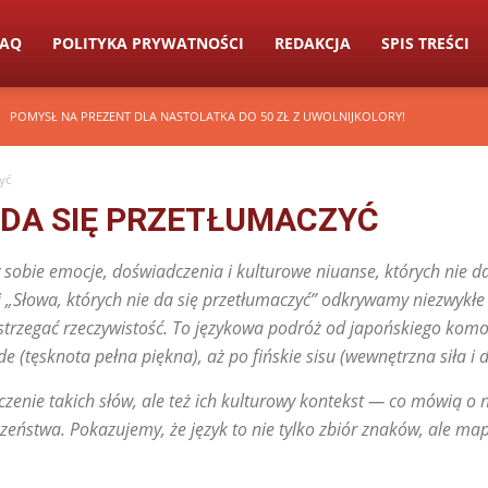
FAQ
POLITYKA PRYWATNOŚCI
REDAKCJA
SPIS TREŚCI
POMYSŁ NA PREZENT DLA NASTOLATKA DO 50 ZŁ Z UWOLNIJKOLORY!
yć
 DA SIĘ PRZETŁUMACZYĆ
 sobie emocje, doświadczenia i kulturowe niuanse, których nie d
„Słowa, których nie da się przetłumaczyć” odkrywamy niezwykłe 
ostrzegać rzeczywistość. To językowa podróż od japońskiego komor
de (tęsknota pełna piękna), aż po fińskie sisu (wewnętrzna siła i 
czenie takich słów, ale też ich kulturowy kontekst — co mówią o
eństwa. Pokazujemy, że język to nie tylko zbiór znaków, ale mapa