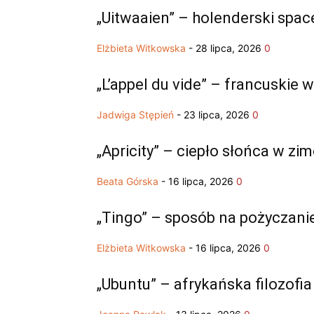
„Uitwaaien” – holenderski spac
Elżbieta Witkowska
-
28 lipca, 2026
0
„L’appel du vide” – francuskie 
Jadwiga Stępień
-
23 lipca, 2026
0
„Apricity” – ciepło słońca w zi
Beata Górska
-
16 lipca, 2026
0
„Tingo” – sposób na pożyczanie
Elżbieta Witkowska
-
16 lipca, 2026
0
„Ubuntu” – afrykańska filozof